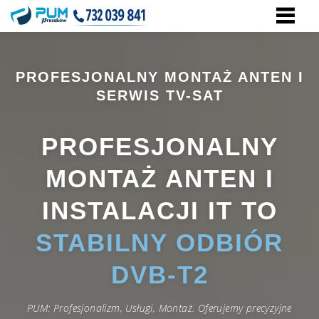
Przejdź
do
treści
PROFESJONALNY MONTAŻ ANTEN I
SERWIS TV-SAT
PROFESJONALNY
MONTAŻ ANTEN I
INSTALACJI IT TO
STABILNY ODBIÓR
DVB-T2
PUM: Profesjonalizm, Usługi, Montaż. Oferujemy precyzyjne