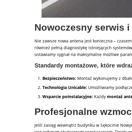
Nowoczesny serwis i
Nie zawsze nowa antena jest konieczna – czasem
również pełną diagnostykę istniejących system
ustawiamy sygnał na maksymalne możliwe param
Standardy montażowe, które wdra
Bezpieczeństwo:
Montaż wykonujemy z dbałoś
Technologia Unicable:
Umożliwiamy podłączen
Wsparcie poinstalacyjne:
Każdy
montaż ant
Profesjonalne wzmocn
Jeśli zasięg wewnątrz budynku w Sękocinie Nowy
jest jedynym skutecznym rozwiązaniem. Dzięki wyn