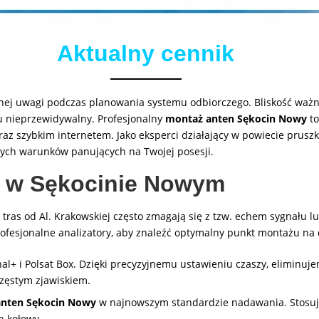
Aktualny cennik
lnej uwagi podczas planowania systemu odbiorczego. Bliskość ważn
tu nieprzewidywalny. Profesjonalny
montaż anten Sękocin Nowy
to
 oraz szybkim internetem. Jako eksperci działający w powiecie prus
nych warunków panujących na Twojej posesji.
e w Sękocinie Nowym
h tras od Al. Krakowskiej często zmagają się z tzw. echem sygnału 
ofesjonalne analizatory, aby znaleźć optymalny punkt montażu na 
l+ i Polsat Box. Dzięki precyzyjnemu ustawieniu czaszy, eliminu
zęstym zjawiskiem.
nten Sękocin Nowy
w najnowszym standardzie nadawania. Stosuj
h kołowy.