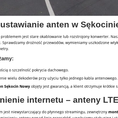
 ustawianie anten w Sękocin
 problemem jest stare okablowanie lub rozstrojony konwerter. Na
ów. Sprawdzamy drożność przewodów, wymieniamy uszkodzone wtyki
etry.
żamy:
cią o szczelność pokrycia dachowego.
ie wielu dekoderów przy użyciu tylko jednego kabla antenowego.
en Sękocin Nowy
objęty jest gwarancją, a klient otrzymuje krótkie 
ienie internetu – anteny LT
m jest niewystarczający do płynnego streamingu, zewnętrzny
mont
iesieniu anteny ponad linię przeszkód, uzyskujemy stały ping i st