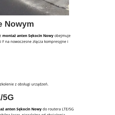
ie Nowym
sz
montaż anten Sękocin Nowy
obejmuje
 F na nowoczesne złącza kompresyjne i
szkolenie z obsługi urządzeń.
E/5G
aż anten Sękocin Nowy
do routera LTE/5G
abilne łącze, niezależne od obciążenia