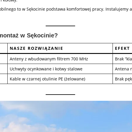
ilnego to w Sękocinie podstawa komfortowej pracy. Instalujemy an
montaż w Sękocinie?
NASZE ROZWIĄZANIE
EFEKT
Anteny z wbudowanym filtrem 700 MHz
Brak “kl
Uchwyty ocynkowane i kotwy stalowe
Antena n
Kable w czarnej otulinie PE (żelowane)
Brak pęk