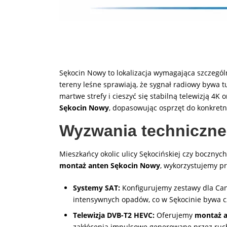
Sękocin Nowy to lokalizacja wymagająca szczegó
tereny leśne sprawiają, że sygnał radiowy bywa 
martwe strefy i cieszyć się stabilną telewizją 4K
Sękocin Nowy
, dopasowując osprzęt do konkret
Wyzwania techniczn
Mieszkańcy okolic ulicy Sękocińskiej czy bocznyc
montaż anten Sękocin Nowy
, wykorzystujemy pr
Systemy SAT:
Konfigurujemy zestawy dla Cana
intensywnych opadów, co w Sękocinie bywa c
Telewizja DVB-T2 HEVC:
Oferujemy
montaż a
zakłócenia impulsowe generowane przez ruc