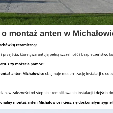
a o montaż anten w Michałow
dachówką ceramiczną?
 przejścia, które gwarantują pełną szczelność i bezpieczeństwo ko
rnetu. Czy możecie pomóc?
ontaż anten Michałowice
obejmuje modernizację instalacji o odpow
zin, w zależności od stopnia skomplikowania instalacji i dojścia d
nalny montaż anten Michałowice i ciesz się doskonałym sygnałe