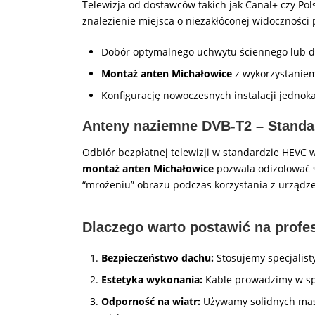
Telewizja od dostawców takich jak Canal+ czy Po
znalezienie miejsca o niezakłóconej widocznośc
Dobór optymalnego uchwytu ściennego lub 
Montaż anten Michałowice
z wykorzystaniem
Konfigurację nowoczesnych instalacji jednok
Anteny naziemne DVB-T2 – Standa
Odbiór bezpłatnej telewizji w standardzie HEVC 
montaż anten Michałowice
pozwala odizolować 
“mrożeniu” obrazu podczas korzystania z urządze
Dlaczego warto postawić na profe
Bezpieczeństwo dachu:
Stosujemy specjalist
Estetyka wykonania:
Kable prowadzimy w sp
Odporność na wiatr:
Używamy solidnych masz