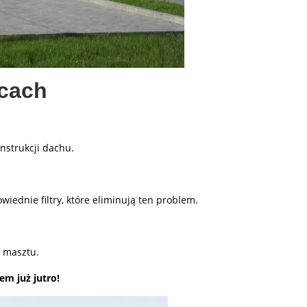
icach
nstrukcji dachu.
iednie filtry, które eliminują ten problem.
o masztu.
m już jutro!