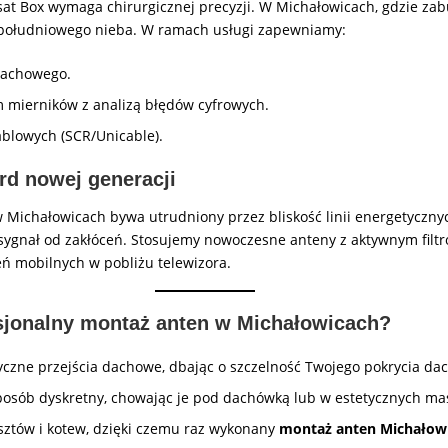
lsat Box wymaga chirurgicznej precyzji. W Michałowicach, gdzie za
i południowego nieba. W ramach usługi zapewniamy:
dachowego.
 mierników z analizą błędów cyfrowych.
ablowych (SCR/Unicable).
rd nowej generacji
w Michałowicach bywa utrudniony przez bliskość linii energetyczn
sygnał od zakłóceń. Stosujemy nowoczesne anteny z aktywnym filt
ń mobilnych w pobliżu telewizora.
sjonalny montaż anten w Michałowicach?
yczne przejścia dachowe, dbając o szczelność Twojego pokrycia da
osób dyskretny, chowając je pod dachówką lub w estetycznych ma
tów i kotew, dzięki czemu raz wykonany
montaż anten Michałow