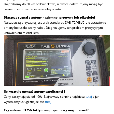
Dojeżdżamy do 30 km od Pruszkowa, niektóre dalsze rejony mogą być
również realizowane za niewielką opłatą.
Dlaczego sygnał z anteny naziemnej przerywa lub pikseluje?
Najczęstszą przyczyną jest brak standardu DVB-T2/HEVC, złe ustawienie
anteny lub uszkodzony kabel. Diagnozujemy ten problem precyzyjnym
ustawieniem miernikiem.
Ile kosztuje montaż anteny satelitarnej ?
Ceny zaczynają się od 499zł Najnowszy cennik znajdziesz
tutaj
a jak
wyceniamy usługi znajdziesz
tutaj
.
Czy antena LTE/5G faktycznie przyspieszy mój internet?