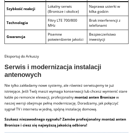
Lokalny serwis
Naprawa usterki w
Szybkość reakcji
(Bronisze i okolice)
kilka godzin
Filtry LTE 700/800
Brak interferencji z
Technologia
MHz
telefonami
Pisemne
Bezpieczeństwo
Gwarancja
potwierdzenie jakości
inwestycji
Eksportuj do Arkuszy
Serwis i modernizacja instalacji
antenowych
Nie tylko zakładamy nowe systemy, ale również serwisujemy te już
istniejące. Jeśli Twój maszt wymaga konserwacji lub chcesz wymienić stare
kable po remoncie elewacji, profesjonalny
montaż anten Bronisze
w
naszej wersji obejmuje pełną modernizację. Doradzamy, jak połączyć
sygnał TV i internetu w jedną, spójną instalację domową.
Szukasz niezawodnego sygnału? Zamów profesjonalny montaż anten
Bronisze i ciesz się najwyższą jakością odbioru!