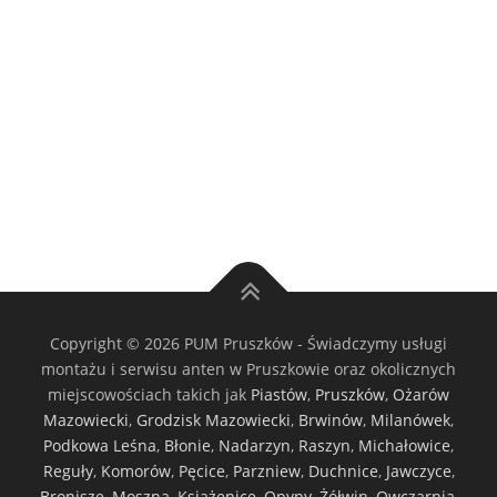
Copyright © 2026 PUM Pruszków - Świadczymy usługi
montażu i serwisu anten w Pruszkowie oraz okolicznych
miejscowościach takich jak
Piastów
,
Pruszków
,
Ożarów
Mazowiecki
,
Grodzisk Mazowiecki
,
Brwinów
,
Milanówek
,
Podkowa Leśna
,
Błonie
,
Nadarzyn
,
Raszyn
,
Michałowice
,
Reguły
,
Komorów
,
Pęcice
,
Parzniew
,
Duchnice
,
Jawczyce
,
Bronisze
,
Moszna
,
Książenice
,
Opypy
,
Żółwin
,
Owczarnia
,