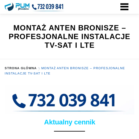
Przejdź
do
treści
MONTAŻ ANTEN BRONISZE –
PROFESJONALNE INSTALACJE
TV-SAT I LTE
STRONA GŁÓWNA
»
MONTAŻ ANTEN BRONISZE – PROFESJONALNE
INSTALACJE TV-SAT I LTE
Aktualny cennik