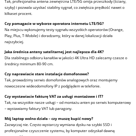
Tak, profesjonalna antena zewnętrzna LTE/5G omija przeszkody (ściany,
szyby) i pozwala uzyskać stabilny sygnał, co zwiększa prędkość nawet o
kilkaset procent.
Czy pomagacie w wyborze operatora internetu LTE/5G?
Na miejscu wykonujemy testy sygnału wszystkich operatorów (Orange,
Play, Plus, T-Mobile) i doradzamy, który w danej lokalizacji działa
najszybciej.
Jaka średnica anteny satelitarnej jest najlepsza dla 4K?
Dla stabilnego odbioru kanałów w jakości 4K Ultra HD zalecamy czasze o
średnicy minimum 80-90 cm.
Czy naprawiacie stare instalacje domofonowe?
Tak, prowadzimy serwis domofonów analogowych oraz montujemy
nowoczesne wideodomofony IP z podglądem w telefonie.
Czy wystawiacie fakturę VAT za usługi montażowe i IT?
Tak, na wszystkie nasze usługi – od montażu anten po serwis komputerowy
– wystawiamy faktury VAT lub paragony.
Mój laptop wolno działa – czy muszę kupić nowy?
Zazwyczaj nie. Często wystarczy wymiana dysku na szybki SSD i
profesjonalne czyszczenie systemu, by komputer odzyskał dawną