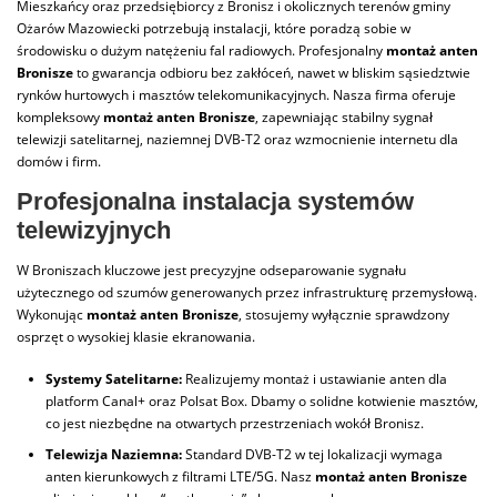
Mieszkańcy oraz przedsiębiorcy z Bronisz i okolicznych terenów gminy
Ożarów Mazowiecki potrzebują instalacji, które poradzą sobie w
środowisku o dużym natężeniu fal radiowych. Profesjonalny
montaż anten
Bronisze
to gwarancja odbioru bez zakłóceń, nawet w bliskim sąsiedztwie
rynków hurtowych i masztów telekomunikacyjnych. Nasza firma oferuje
kompleksowy
montaż anten Bronisze
, zapewniając stabilny sygnał
telewizji satelitarnej, naziemnej DVB-T2 oraz wzmocnienie internetu dla
domów i firm.
Profesjonalna instalacja systemów
telewizyjnych
W Broniszach kluczowe jest precyzyjne odseparowanie sygnału
użytecznego od szumów generowanych przez infrastrukturę przemysłową.
Wykonując
montaż anten Bronisze
, stosujemy wyłącznie sprawdzony
osprzęt o wysokiej klasie ekranowania.
Systemy Satelitarne:
Realizujemy montaż i ustawianie anten dla
platform Canal+ oraz Polsat Box. Dbamy o solidne kotwienie masztów,
co jest niezbędne na otwartych przestrzeniach wokół Bronisz.
Telewizja Naziemna:
Standard DVB-T2 w tej lokalizacji wymaga
anten kierunkowych z filtrami LTE/5G. Nasz
montaż anten Bronisze