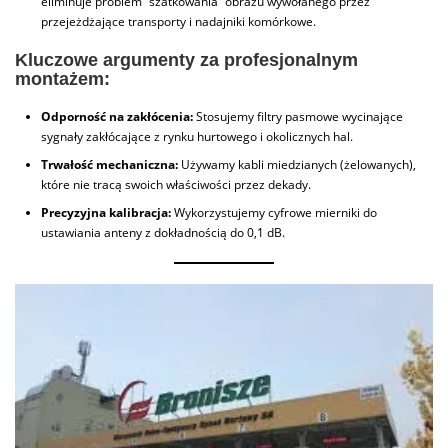
eliminuje problem “szatkowania” obrazu wywołanego przez
przejeżdżające transporty i nadajniki komórkowe.
Kluczowe argumenty za profesjonalnym
montażem:
Odporność na zakłócenia:
Stosujemy filtry pasmowe wycinające
sygnały zakłócające z rynku hurtowego i okolicznych hal.
Trwałość mechaniczna:
Używamy kabli miedzianych (żelowanych),
które nie tracą swoich właściwości przez dekady.
Precyzyjna kalibracja:
Wykorzystujemy cyfrowe mierniki do
ustawiania anteny z dokładnością do 0,1 dB.