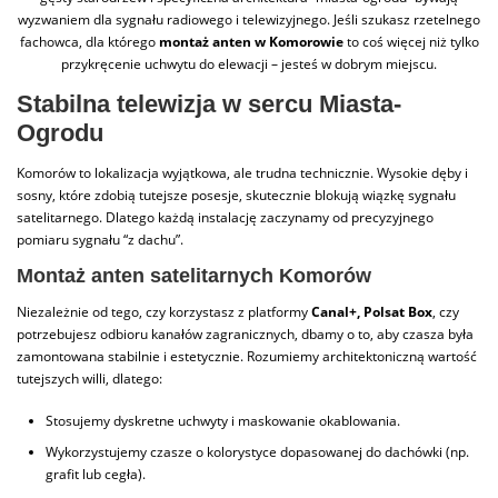
wyzwaniem dla sygnału radiowego i telewizyjnego. Jeśli szukasz rzetelnego
fachowca, dla którego
montaż anten w Komorowie
to coś więcej niż tylko
przykręcenie uchwytu do elewacji – jesteś w dobrym miejscu.
Stabilna telewizja w sercu Miasta-
Ogrodu
Komorów to lokalizacja wyjątkowa, ale trudna technicznie. Wysokie dęby i
sosny, które zdobią tutejsze posesje, skutecznie blokują wiązkę sygnału
satelitarnego. Dlatego każdą instalację zaczynamy od precyzyjnego
pomiaru sygnału “z dachu”.
Montaż anten satelitarnych Komorów
Niezależnie od tego, czy korzystasz z platformy
Canal+, Polsat Box
, czy
potrzebujesz odbioru kanałów zagranicznych, dbamy o to, aby czasza była
zamontowana stabilnie i estetycznie. Rozumiemy architektoniczną wartość
tutejszych willi, dlatego:
Stosujemy dyskretne uchwyty i maskowanie okablowania.
Wykorzystujemy czasze o kolorystyce dopasowanej do dachówki (np.
grafit lub cegła).