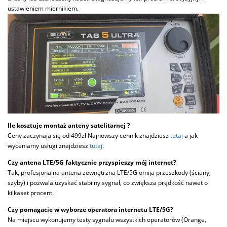
ustawieniem miernikiem.
Ile kosztuje montaż anteny satelitarnej ?
Ceny zaczynają się od 499zł Najnowszy cennik znajdziesz
tutaj
a jak
wyceniamy usługi znajdziesz
tutaj
.
Czy antena LTE/5G faktycznie przyspieszy mój internet?
Tak, profesjonalna antena zewnętrzna LTE/5G omija przeszkody (ściany,
szyby) i pozwala uzyskać stabilny sygnał, co zwiększa prędkość nawet o
kilkaset procent.
Czy pomagacie w wyborze operatora internetu LTE/5G?
Na miejscu wykonujemy testy sygnału wszystkich operatorów (Orange,