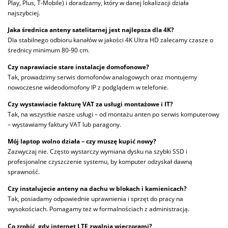
Play, Plus, T-Mobile) i doradzamy, który w danej lokalizacji działa
najszybciej.
Jaka średnica anteny satelitarnej jest najlepsza dla 4K?
Dla stabilnego odbioru kanałów w jakości 4K Ultra HD zalecamy czasze o
średnicy minimum 80-90 cm.
Czy naprawiacie stare instalacje domofonowe?
Tak, prowadzimy serwis domofonów analogowych oraz montujemy
nowoczesne wideodomofony IP z podglądem w telefonie.
Czy wystawiacie fakturę VAT za usługi montażowe i IT?
Tak, na wszystkie nasze usługi – od montażu anten po serwis komputerowy
– wystawiamy faktury VAT lub paragony.
Mój laptop wolno działa – czy muszę kupić nowy?
Zazwyczaj nie. Często wystarczy wymiana dysku na szybki SSD i
profesjonalne czyszczenie systemu, by komputer odzyskał dawną
sprawność.
Czy instalujecie anteny na dachu w blokach i kamienicach?
Tak, posiadamy odpowiednie uprawnienia i sprzęt do pracy na
wysokościach. Pomagamy też w formalnościach z administracją.
Co zrobić, gdy internet LTE zwalnia wieczorami?