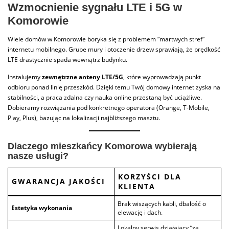
Wzmocnienie sygnału LTE i 5G w
Komorowie
Wiele domów w Komorowie boryka się z problemem “martwych stref”
internetu mobilnego. Grube mury i otoczenie drzew sprawiają, że prędkość
LTE drastycznie spada wewnątrz budynku.
Instalujemy
zewnętrzne anteny LTE/5G
, które wyprowadzają punkt
odbioru ponad linię przeszkód. Dzięki temu Twój domowy internet zyska na
stabilności, a praca zdalna czy nauka online przestaną być uciążliwe.
Dobieramy rozwiązania pod konkretnego operatora (Orange, T-Mobile,
Play, Plus), bazując na lokalizacji najbliższego masztu.
Dlaczego mieszkańcy Komorowa wybierają
nasze usługi?
KORZYŚCI DLA
GWARANCJA JAKOŚCI
KLIENTA
Brak wiszących kabli, dbałość o
Estetyka wykonania
elewację i dach.
Lokalny serwis działający “za