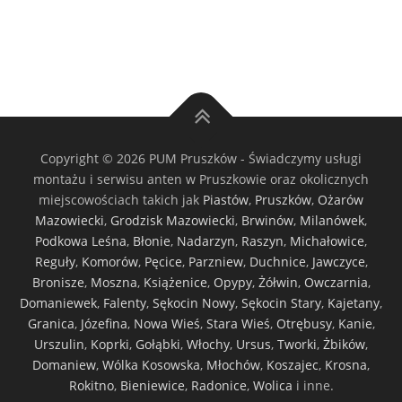
Copyright © 2026 PUM Pruszków - Świadczymy usługi
montażu i serwisu anten w Pruszkowie oraz okolicznych
miejscowościach takich jak
Piastów
,
Pruszków
,
Ożarów
Mazowiecki
,
Grodzisk Mazowiecki
,
Brwinów
,
Milanówek
,
Podkowa Leśna
,
Błonie
,
Nadarzyn
,
Raszyn
,
Michałowice
,
Reguły
,
Komorów
,
Pęcice
,
Parzniew
,
Duchnice
,
Jawczyce
,
Bronisze
,
Moszna
,
Książenice
,
Opypy
,
Żółwin
,
Owczarnia
,
Domaniewek
,
Falenty
,
Sękocin Nowy
,
Sękocin Stary
,
Kajetany
,
Granica
,
Józefina
,
Nowa Wieś
,
Stara Wieś
,
Otrębusy
,
Kanie
,
Urszulin
,
Koprki
,
Gołąbki
,
Włochy
,
Ursus
,
Tworki
,
Żbików
,
Domaniew
,
Wólka Kosowska
,
Młochów
,
Koszajec
,
Krosna
,
Rokitno
,
Bieniewice
,
Radonice
,
Wolica
i inne.