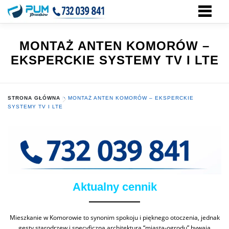
Przejdź
do
treści
MONTAŻ ANTEN KOMORÓW –
EKSPERCKIE SYSTEMY TV I LTE
STRONA GŁÓWNA
»
MONTAŻ ANTEN KOMORÓW – EKSPERCKIE
SYSTEMY TV I LTE
Aktualny cennik
Mieszkanie w Komorowie to synonim spokoju i pięknego otoczenia, jednak
gęsty starodrzew i specyficzna architektura “miasta-ogrodu” bywają