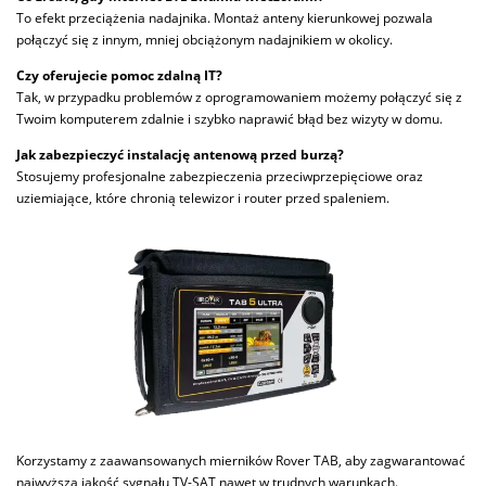
To efekt przeciążenia nadajnika. Montaż anteny kierunkowej pozwala
połączyć się z innym, mniej obciążonym nadajnikiem w okolicy.
Czy oferujecie pomoc zdalną IT?
Tak, w przypadku problemów z oprogramowaniem możemy połączyć się z
Twoim komputerem zdalnie i szybko naprawić błąd bez wizyty w domu.
Jak zabezpieczyć instalację antenową przed burzą?
Stosujemy profesjonalne zabezpieczenia przeciwprzepięciowe oraz
uziemiające, które chronią telewizor i router przed spaleniem.
Korzystamy z zaawansowanych mierników Rover TAB, aby zagwarantować
najwyższą jakość sygnału TV-SAT nawet w trudnych warunkach.