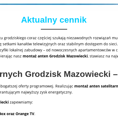
Aktualny cennik
tu grodziskiego coraz częściej szukają niezawodnych rozwiązań mu
ię setkami kanałów telewizyjnych oraz stabilnym dostępem do siec
cyfiki lokalnej zabudowy – od nowoczesnych apartamentowców w 
bierając nasz
montaż anten Grodzisk Mazowiecki
, stawiasz na na
arnych Grodzisk Mazowiecki –
jbogatszej oferty programowej. Realizując
montaż anten satelita
arantującym najwyższy zysk energetyczny.
iecki
zapewniamy:
 Box oraz Orange TV
.