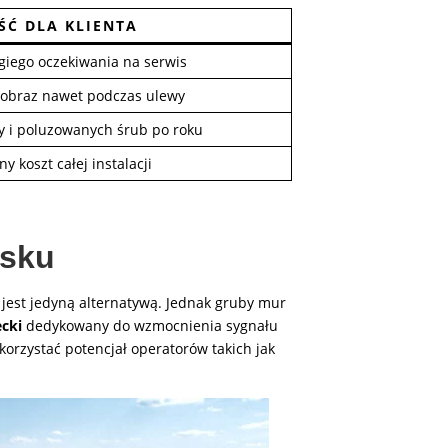
ŚĆ DLA KLIENTA
giego oczekiwania na serwis
 obraz nawet podczas ulewy
y i poluzowanych śrub po roku
y koszt całej instalacji
isku
 jest jedyną alternatywą. Jednak gruby mur
cki
dedykowany do wzmocnienia sygnału
orzystać potencjał operatorów takich jak