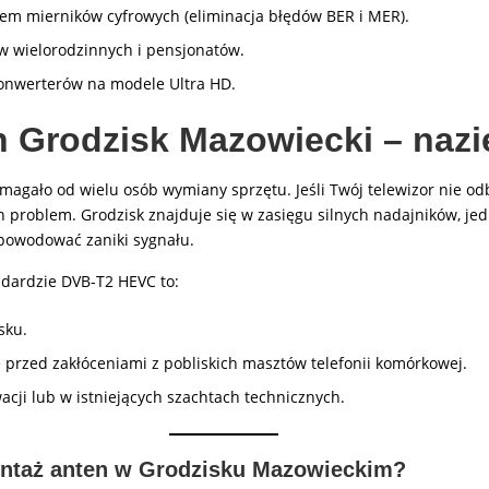
em mierników cyfrowych (eliminacja błędów BER i MER).
w wielorodzinnych i pensjonatów.
onwerterów na modele Ultra HD.
en Grodzisk Mazowiecki – na
ło od wielu osób wymiany sprzętu. Jeśli Twój telewizor nie odbi
 problem. Grodzisk znajduje się w zasięgu silnych nadajników, jedn
powodować zaniki sygnału.
dardzie DVB-T2 HEVC to:
sku.
ję przed zakłóceniami z pobliskich masztów telefonii komórkowej.
cji lub w istniejących szachtach technicznych.
ntaż anten w Grodzisku Mazowieckim?