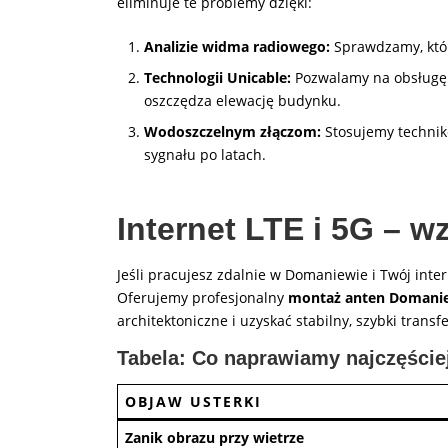
eliminuje te problemy dzięki:
Analizie widma radiowego:
Sprawdzamy, któr
Technologii Unicable:
Pozwalamy na obsługę w
oszczędza elewację budynku.
Wodoszczelnym złączom:
Stosujemy technikę
sygnału po latach.
Internet LTE i 5G – 
Jeśli pracujesz zdalnie w Domaniewie i Twój int
Oferujemy profesjonalny
montaż anten Domani
architektoniczne i uzyskać stabilny, szybki trans
Tabela: Co naprawiamy najczęście
OBJAW USTERKI
Zanik obrazu przy wietrze