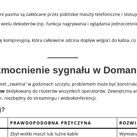
e pasma są zakłócane przez pobliskie maszty telefoniczne i stosu
ielu dekoderów (np. funkcja nagrywania i oglądania jednocześnie)
 kompresyjną, która całkowicie odcina dopływ wilgoci do kabla, co 
wzmocnienie sygnału w Doman
ernet „zwalnia” w godzinach szczytu, problemem może być konstrukc
ew
dedykowany do routerów wszystkich operatorów. Zewnętrzna a
fer, niezbędny do streamingu i wideokonferencji.
j?
PRAWDOPODOBNA PRZYCZYNA
ROZWI
Zbyt wiotki maszt lub luźne kable
Wymiana