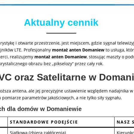
Aktualny cennik
stykę i otwarte przestrzenie, jest miejscem, gdzie sygnał telewiz
jników LTE. Profesjonalny
montaż anten Domaniew
to usługa, któ
perci, realizujemy
montaż anten Domaniew
, stosując maszty o po
krystalicznego obrazu bez „pikselozy” przez cały rok.
VC oraz Satelitarne w Doman
ższa antena, ale jej precyzyjne ustawienie względem nadajnika w 
 pomiarze parametrów jakościowych, a nie tylko siły sygnału.
ych dla domów w Domaniewie
STANDARDOWE PODEJŚCIE
NASZ 
Siatkowa (zbiera zakłócenia)
Kierunk