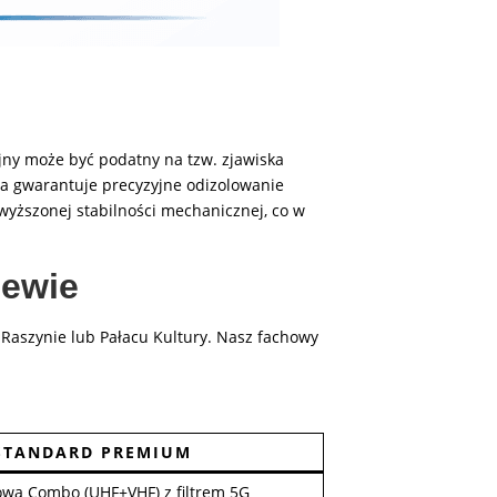
yjny może być podatny na tzw. zjawiska
ra gwarantuje precyzyjne odizolowanie
dwyższonej stabilności mechanicznej, co w
iewie
Raszynie lub Pałacu Kultury. Nasz fachowy
STANDARD PREMIUM
owa Combo (UHF+VHF) z filtrem 5G