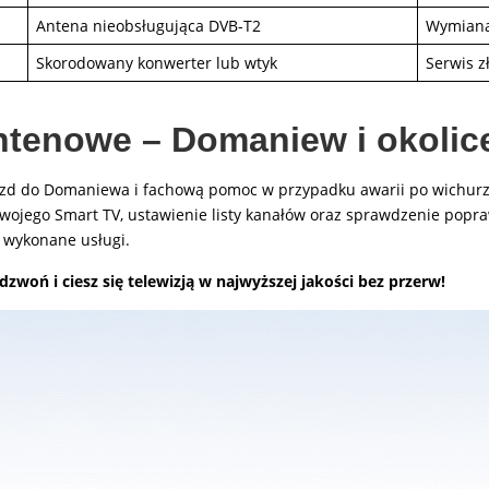
Antena nieobsługująca DVB-T2
Wymiana
Skorodowany konwerter lub wtyk
Serwis z
ntenowe – Domaniew i okolic
azd do Domaniewa i fachową pomoc w przypadku awarii po wichur
ja Twojego Smart TV, ustawienie listy kanałów oraz sprawdzenie popr
a wykonane usługi.
woń i ciesz się telewizją w najwyższej jakości bez przerw!