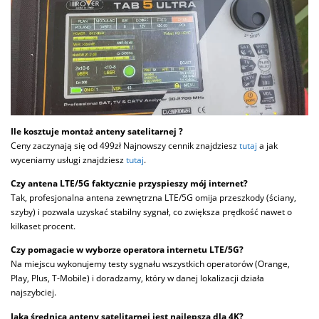
Ile kosztuje montaż anteny satelitarnej ?
Ceny zaczynają się od 499zł Najnowszy cennik znajdziesz
tutaj
a jak
wyceniamy usługi znajdziesz
tutaj
.
Czy antena LTE/5G faktycznie przyspieszy mój internet?
Tak, profesjonalna antena zewnętrzna LTE/5G omija przeszkody (ściany,
szyby) i pozwala uzyskać stabilny sygnał, co zwiększa prędkość nawet o
kilkaset procent.
Czy pomagacie w wyborze operatora internetu LTE/5G?
Na miejscu wykonujemy testy sygnału wszystkich operatorów (Orange,
Play, Plus, T-Mobile) i doradzamy, który w danej lokalizacji działa
najszybciej.
Jaka średnica anteny satelitarnej jest najlepsza dla 4K?