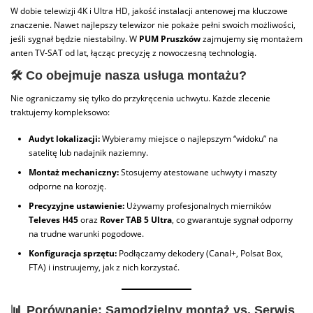
W dobie telewizji 4K i Ultra HD, jakość instalacji antenowej ma kluczowe
znaczenie. Nawet najlepszy telewizor nie pokaże pełni swoich możliwości,
jeśli sygnał będzie niestabilny. W
PUM Pruszków
zajmujemy się montażem
anten TV-SAT od lat, łącząc precyzję z nowoczesną technologią.
🛠️ Co obejmuje nasza usługa montażu?
Nie ograniczamy się tylko do przykręcenia uchwytu. Każde zlecenie
traktujemy kompleksowo:
Audyt lokalizacji:
Wybieramy miejsce o najlepszym “widoku” na
satelitę lub nadajnik naziemny.
Montaż mechaniczny:
Stosujemy atestowane uchwyty i maszty
odporne na korozję.
Precyzyjne ustawienie:
Używamy profesjonalnych mierników
Televes H45
oraz
Rover TAB 5 Ultra
, co gwarantuje sygnał odporny
na trudne warunki pogodowe.
Konfiguracja sprzętu:
Podłączamy dekodery (Canal+, Polsat Box,
FTA) i instruujemy, jak z nich korzystać.
📊 Porównanie: Samodzielny montaż vs. Serwis