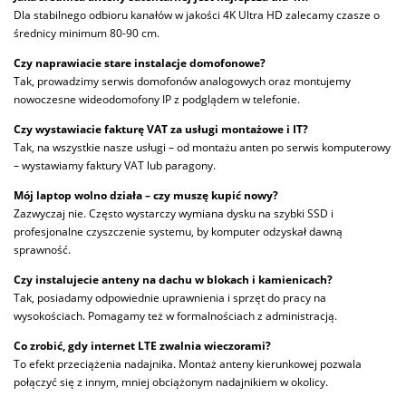
Dla stabilnego odbioru kanałów w jakości 4K Ultra HD zalecamy czasze o
średnicy minimum 80-90 cm.
Czy naprawiacie stare instalacje domofonowe?
Tak, prowadzimy serwis domofonów analogowych oraz montujemy
nowoczesne wideodomofony IP z podglądem w telefonie.
Czy wystawiacie fakturę VAT za usługi montażowe i IT?
Tak, na wszystkie nasze usługi – od montażu anten po serwis komputerowy
– wystawiamy faktury VAT lub paragony.
Mój laptop wolno działa – czy muszę kupić nowy?
Zazwyczaj nie. Często wystarczy wymiana dysku na szybki SSD i
profesjonalne czyszczenie systemu, by komputer odzyskał dawną
sprawność.
Czy instalujecie anteny na dachu w blokach i kamienicach?
Tak, posiadamy odpowiednie uprawnienia i sprzęt do pracy na
wysokościach. Pomagamy też w formalnościach z administracją.
Co zrobić, gdy internet LTE zwalnia wieczorami?
To efekt przeciążenia nadajnika. Montaż anteny kierunkowej pozwala
połączyć się z innym, mniej obciążonym nadajnikiem w okolicy.