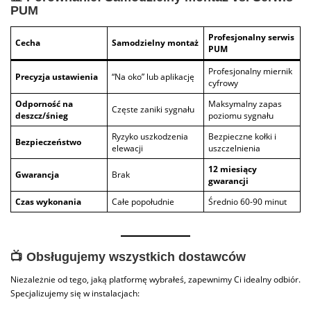
PUM
Profesjonalny serwis
Cecha
Samodzielny montaż
PUM
Profesjonalny miernik
Precyzja ustawienia
“Na oko” lub aplikację
cyfrowy
Odporność na
Maksymalny zapas
Częste zaniki sygnału
deszcz/śnieg
poziomu sygnału
Ryzyko uszkodzenia
Bezpieczne kołki i
Bezpieczeństwo
elewacji
uszczelnienia
12 miesiący
Gwarancja
Brak
gwarancji
Czas wykonania
Całe popołudnie
Średnio 60-90 minut
📺 Obsługujemy wszystkich dostawców
Niezależnie od tego, jaką platformę wybrałeś, zapewnimy Ci idealny odbiór.
Specjalizujemy się w instalacjach: