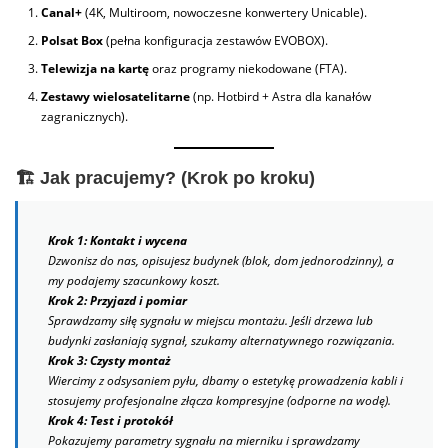
Canal+
(4K, Multiroom, nowoczesne konwertery Unicable).
Polsat Box
(pełna konfiguracja zestawów EVOBOX).
Telewizja na kartę
oraz programy niekodowane (FTA).
Zestawy wielosatelitarne
(np. Hotbird + Astra dla kanałów
zagranicznych).
🏗️ Jak pracujemy? (Krok po kroku)
Krok 1: Kontakt i wycena
Dzwonisz do nas, opisujesz budynek (blok, dom jednorodzinny), a
my podajemy szacunkowy koszt.
Krok 2: Przyjazd i pomiar
Sprawdzamy siłę sygnału w miejscu montażu. Jeśli drzewa lub
budynki zasłaniają sygnał, szukamy alternatywnego rozwiązania.
Krok 3: Czysty montaż
Wiercimy z odsysaniem pyłu, dbamy o estetykę prowadzenia kabli i
stosujemy profesjonalne złącza kompresyjne (odporne na wodę).
Krok 4: Test i protokół
Pokazujemy parametry sygnału na mierniku i sprawdzamy