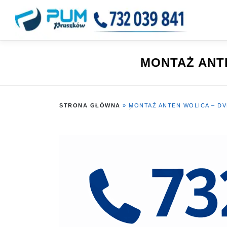
Przejdź
do
treści
MONTAŻ ANTE
STRONA GŁÓWNA
»
MONTAŻ ANTEN WOLICA – DVB