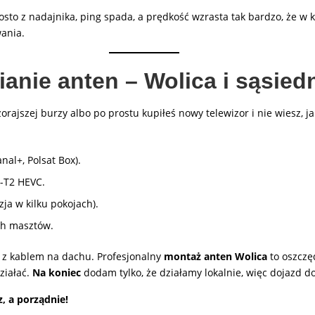
rosto z nadajnika, ping spada, a prędkość wzrasta tak bardzo, że 
ania.
ianie anten – Wolica i sąsie
rajszej burzy albo po prostu kupiłeś nowy telewizor i nie wiesz, j
nal+, Polsat Box).
-T2 HEVC.
ja w kilku pokojach).
ch masztów.
 z kablem na dachu. Profesjonalny
montaż anten Wolica
to oszczę
ziałać.
Na koniec
dodam tylko, że działamy lokalnie, więc dojazd 
, a porządnie!