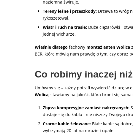
naziemna świruje.
Tereny leśne i przeszkody:
Drzewa to wróg nu
rykoszetował.
Wiatr i ruch na trasie:
Duże ciężarówki i otwa
jednej wichurze.
Właśnie dlatego
fachowy
montaż anten Wolica
z
BER, które mówią nam prawdę o tym, czy obraz będ
Co robimy inaczej niż
Umówmy się – każdy potrafi wywiercić dziurę w el
Wolica
, stawiamy na jakość, która broni się sama:
Złącza kompresyjne zamiast nakręcanych:
S
dostaje się do kabla i nie niszczy Twojego dr
Czarne kable żelowane:
Białe kable są dobre
wytrzymają 20 lat na mrozie i upale.