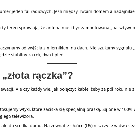
mer jeden fal radiowych. Jeśli między Twoim domem a nadajnikiem
rty teren sprawiają, że antena musi być zamontowana „na sztywno”
aczynamy od wyjścia z miernikiem na dach. Nie szukamy sygnału „
zie stabilny za rok, dwa i pięć.
 „złota rączka”?
ewacji. Ale czy każdy wie, jak połączyć kable, żeby za pół roku ni
tosujemy wtyki, które zaciska się specjalną praską. Są one w 100%
ogiego telewizora.
, ale do środka domu. Na zewnątrz słońce (UV) niszczy je w dwa se