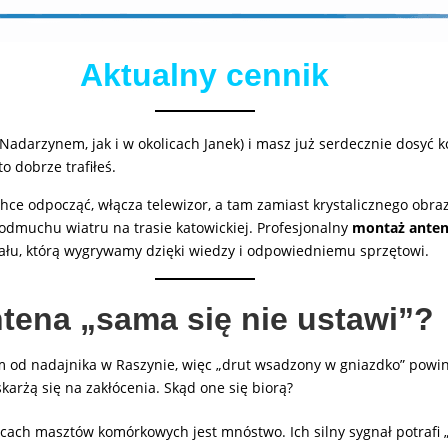
Aktualny cennik
Nadarzynem, jak i w okolicach Janek) i masz już serdecznie dosyć 
o dobrze trafiłeś.
chce odpocząć, włącza telewizor, a tam zamiast krystalicznego obra
odmuchu wiatru na trasie katowickiej. Profesjonalny
montaż anten
gnału, którą wygrywamy dzięki wiedzy i odpowiedniemu sprzętowi.
tena „sama się nie ustawi”?
m od nadajnika w Raszynie, więc „drut wsadzony w gniazdko” powin
karżą się na zakłócenia. Skąd one się biorą?
icach masztów komórkowych jest mnóstwo. Ich silny sygnał potrafi „