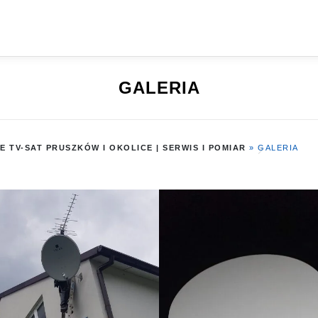
GALERIA
E TV-SAT PRUSZKÓW I OKOLICE | SERWIS I POMIAR
»
GALERIA